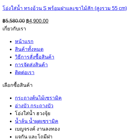
โอ่งใส่น้ำ ทรงอ้วน S พร้อมฝาและขาไม้สัก (สูงรวม 55 cm)
Original
Current
฿
5,580.00
฿
4,900.00
price
price
เกี่ยวกับเรา
was:
is:
฿5,580.00.
฿4,900.00.
หน้าแรก
สินค้าทั้งหมด
วิธีการสั่งซื้อสินค้า
การจัดส่งสินค้า
ติดต่อเรา
เลือกซื้อสินค้า
กระถางต้นไม้เซรามิค
อ่างบัว กระถางบัว
โอ่งใส่น้ำ ฮวงจุ้ย
น้ำล้น น้ำผุดเซรามิค
เบญจรงค์ งานลงทอง
แจกัน และโถมีฝา