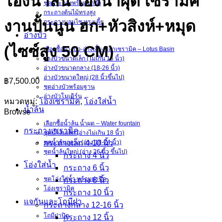
โอ่งน้ำล้น โอ่งน้ำผุด เซรามิค
ชุดกระถางพร้อมขาตั้ง
กระถางต้นไม้ทรงสูง
งานปั้นนูน ฮก+หัวสิงห์+หมุด
กระถางบอนไซ ทรงเตี้ย
อ่างบัว
(ไซซ์สูง 50 CM)
เลือกซื้ออ่างบัว-อ่างเลี้ยงปลาเซรามิค – Lotus Basin
อ่างบัวขนาดเล็ก (ไม่เกิน 16 นิ้ว)
อ่างบัวขนาดกลาง (18-26 นิ้ว)
อ่างบัวขนาดใหญ่ (28 นิ้วขึ้นไป)
฿
7,500.00
ชุดอ่างบัวพร้อมฐาน
อ่างบัวโมเดิร์น
หมวดหมู่:
โอ่งเซรามิค
,
โอ่งใส่น้ำ
น้ำล้น
Browse
เลือกซื้อน้ำล้น น้ำผุด – Water fountain
กระถางเซรามิค
ชุดน้ำล้นเล็ก (อ่างไม่เกิน 18 นิ้ว)
กระถางเล็ก 4-10 นิ้ว
ชุดน้ำล้นกลาง (อ่าง 18-24 นิ้ว)
ชุดน้ำล้นใหญ่ (อ่าง 26 นิ้ว ขึ้นไป)
กระถาง 4 นิ้ว
โอ่งใส่น้ำ
กระถาง 6 นิ้ว
ชุดโอ่งใส่น้ำ พร้อมฝาปิด
กระถาง 8 นิ้ว
โอ่งเซรามิค
กระถาง 10 นิ้ว
แจกันและโถมีฝา
กระถางกลาง 12-16 นิ้ว
โถมีฝาปิด
กระถาง 12 นิ้ว