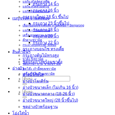
แจกัน สไตล์คลาสสิค
กระถาง 14 นิ้ว
แจกัน สไตล์โมเดิร์น
กระถาง 16 นิ้ว
แจกันจีน แจกันกังไส
กระถางใหญ่ 18 นิ้ว ขึ้นไป
เบญจรงค์ งานลงทอง
กระถาง 23 นิ้วขึ้นไป
เลือกซื้อเบญจรงค์และ งานลงทอง – Benjarong
กระถาง 18 นิ้ว
แจกัน + โถเบญจรงค์
เครื่องลายคราม ลงทอง
กระถาง 20 นิ้ว
ตุ๊กตาเเซรามิค
กระถาง 22 นิ้ว
กระถางเบญจรงค์, ลงทอง
กระถางบอนไซ ทรงเตี้ย
สินค้าอื่นๆ
กระถางต้นไม้ทรงสูง
ขาตั้ง กี๋เซรามิค
ชุดกระถางพร้อมขาตั้ง
ชุดแก้วน้ำ จาน, ชามเซรามิค
อ่างบัว
ชุดโต๊ะ เก้าอี้สตูลเซรามิค
เครื่องใช้ในบ้านเซรามิค
อ่างบัวกังไส
ค้นหา:
อ่างบัวโมเดิร์น
อ่างบัวขนาดเล็ก (ไม่เกิน 16 นิ้ว)
ค้นหา:
อ่างบัวขนาดกลาง (18-26 นิ้ว)
อ่างบัวขนาดใหญ่ (28 นิ้วขึ้นไป)
ชุดอ่างบัวพร้อมฐาน
โอ่งใส่น้ำ