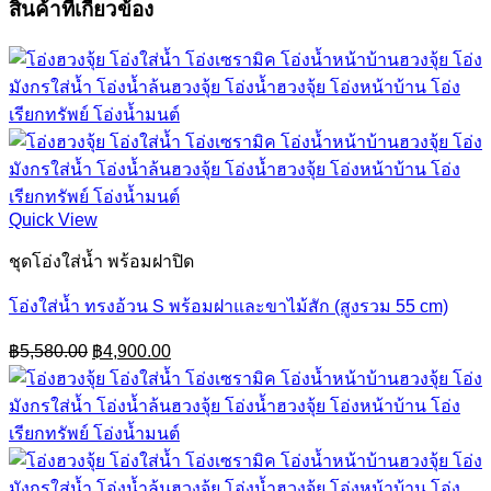
สินค้าที่เกี่ยวข้อง
Quick View
ชุดโอ่งใส่น้ำ พร้อมฝาปิด
โอ่งใส่น้ำ ทรงอ้วน S พร้อมฝาและขาไม้สัก (สูงรวม 55 cm)
Original
Current
฿
5,580.00
฿
4,900.00
price
price
was:
is:
฿5,580.00.
฿4,900.00.