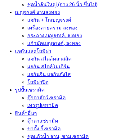
ชุดน้ำล้นใหญ่ (อ่าง 26 นิ้ว ขึ้นไป)
เบญจรงค์ งานลงทอง
แจกัน + โถเบญจรงค์
เครื่องลายคราม ลงทอง
กระถางเบญจรงค์, ลงทอง
แก้วมัคเบญจรงค์, ลงทอง
แจกันและโถมีฝา
แจกัน สไตล์คลาสสิค
แจกัน สไตล์โมเดิร์น
แจกันจีน แจกันกังไส
โถมีฝาปิด
รูปปั้นเซรามิค
ตุ๊กตาสัตว์เซรามิค
เทวรูปเซรามิค
สินค้าอื่นๆ
ตุ๊กตาเเซรามิค
ขาตั้ง กี๋เซรามิค
ชุดแก้วน้ำ จาน, ชามเซรามิค