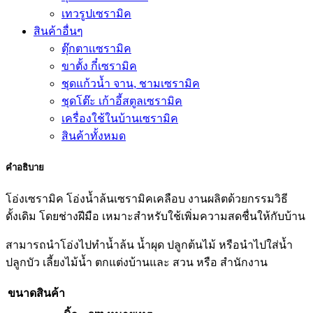
เทวรูปเซรามิค
สินค้าอื่นๆ
ตุ๊กตาเเซรามิค
ขาตั้ง กี๋เซรามิค
ชุดแก้วน้ำ จาน, ชามเซรามิค
ชุดโต๊ะ เก้าอี้สตูลเซรามิค
เครื่องใช้ในบ้านเซรามิค
สินค้าทั้งหมด
คำอธิบาย
โอ่งเซรามิค โอ่งน้ำล้นเซรามิคเคลือบ งานผลิตด้วยกรรมวิธี
ดั้งเดิม โดยช่างฝีมือ เหมาะสำหรับใช้เพิ่มความสดชื่นให้กับบ้าน
สามารถนำโอ่งไปทำน้ำล้น น้ำผุด ปลูกต้นไม้ หรือนำไปใส่น้ำ
ปลูกบัว เลี้ยงไม้น้ำ ตกแต่งบ้านและ สวน หรือ สำนักงาน
ขนาดสินค้า