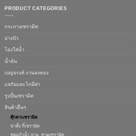
PRODUCT CATEGORIES
กระถางเซรามิค
อ่างบัว
โอ่งใส่น้ำ
น้ำล้น
เบญจรงค์ งานลงทอง
แจกันและโถมีฝา
รูปปั้นเซรามิค
สินค้าอื่นๆ
ตุ๊กตาเเซรามิค
ขาตั้ง กี๋เซรามิค
ชุดแก้วน้ำ จาน, ชามเซรามิค