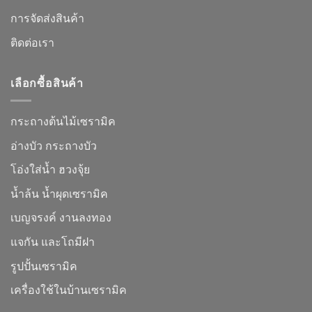
การจัดส่งสินค้า
ติดต่อเรา
เลือกซื้อสินค้า
กระถางต้นไม้เซรามิค
อ่างบัว กระถางบัว
โอ่งใส่น้ำ ฮวงจุ้ย
น้ำล้น น้ำผุดเซรามิค
เบญจรงค์ งานลงทอง
แจกัน และโถมีฝา
รูปปั้นเซรามิค
เครื่องใช้ในบ้านเซรามิค