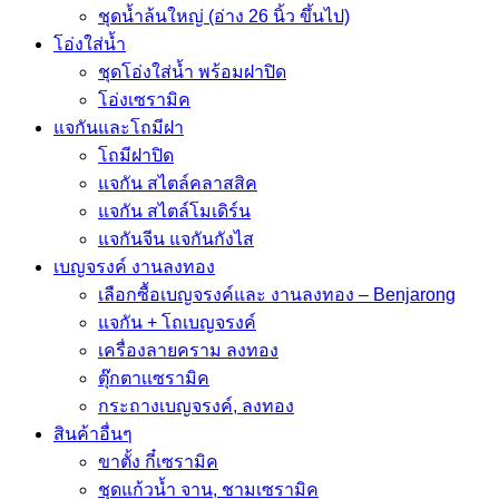
ชุดน้ำล้นใหญ่ (อ่าง 26 นิ้ว ขึ้นไป)
โอ่งใส่น้ำ
ชุดโอ่งใส่น้ำ พร้อมฝาปิด
โอ่งเซรามิค
แจกันและโถมีฝา
โถมีฝาปิด
แจกัน สไตล์คลาสสิค
แจกัน สไตล์โมเดิร์น
แจกันจีน แจกันกังไส
เบญจรงค์ งานลงทอง
เลือกซื้อเบญจรงค์และ งานลงทอง – Benjarong
แจกัน + โถเบญจรงค์
เครื่องลายคราม ลงทอง
ตุ๊กตาเเซรามิค
กระถางเบญจรงค์, ลงทอง
สินค้าอื่นๆ
ขาตั้ง กี๋เซรามิค
ชุดแก้วน้ำ จาน, ชามเซรามิค