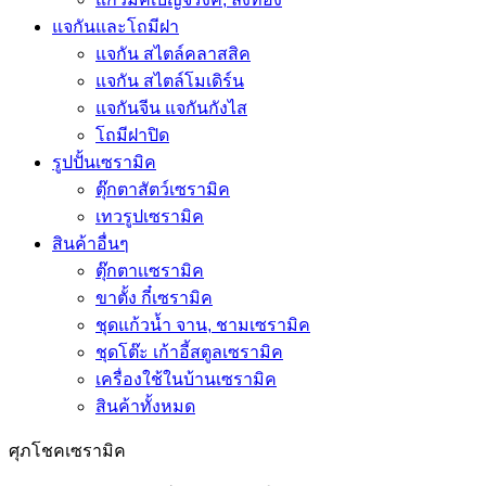
แจกันและโถมีฝา
แจกัน สไตล์คลาสสิค
แจกัน สไตล์โมเดิร์น
แจกันจีน แจกันกังไส
โถมีฝาปิด
รูปปั้นเซรามิค
ตุ๊กตาสัตว์เซรามิค
เทวรูปเซรามิค
สินค้าอื่นๆ
ตุ๊กตาเเซรามิค
ขาตั้ง กี๋เซรามิค
ชุดแก้วน้ำ จาน, ชามเซรามิค
ชุดโต๊ะ เก้าอี้สตูลเซรามิค
เครื่องใช้ในบ้านเซรามิค
สินค้าทั้งหมด
ศุภโชคเซรามิค