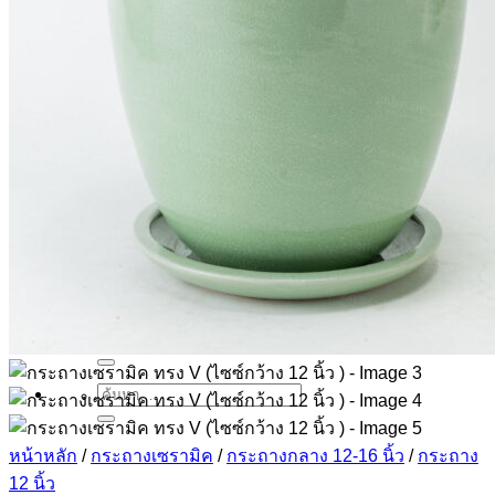
แจกัน สไตล์คลาสสิค
แจกัน สไตล์โมเดิร์น
แจกันจีน แจกันกังไส
เบญจรงค์ งานลงทอง
เลือกซื้อเบญจรงค์และ งานลงทอง – Benjarong
แจกัน + โถเบญจรงค์
เครื่องลายคราม ลงทอง
ตุ๊กตาเเซรามิค
กระถางเบญจรงค์, ลงทอง
สินค้าอื่นๆ
ขาตั้ง กี๋เซรามิค
ชุดแก้วน้ำ จาน, ชามเซรามิค
ชุดโต๊ะ เก้าอี้สตูลเซรามิค
เครื่องใช้ในบ้านเซรามิค
ค้นหา:
ค้นหา:
หน้าหลัก
/
กระถางเซรามิค
/
กระถางกลาง 12-16 นิ้ว
/
กระถาง
12 นิ้ว